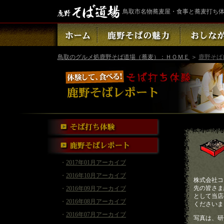
鳥取市名物蕎麦屋・食事と蕎麦打ち
鳥取のグルメ処鹿野そば道場（蕎麦）：ＨＯＭＥ
＞
鹿野そば
・
2017年01月アーカイブ
・
2016年10月アーカイブ
株式会社コ
先の皆さま
・
2016年09月アーカイブ
として当店
・
2016年08月アーカイブ
くださいま
・
2016年07月アーカイブ
写真は、研