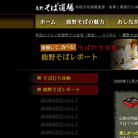
鳥取市名物蕎麦屋・食事と蕎麦打ち
鳥取のグルメ処鹿野そば道場（蕎麦）：ＨＯＭＥ
＞
鹿野そば
2009年11
・
2017年01月アーカイブ
・
2016年10月アーカイブ
・
2016年09月アーカイブ
山陰合同銀
そばうち体
・
2016年08月アーカイブ
・
2016年07月アーカイブ
楽しかっ