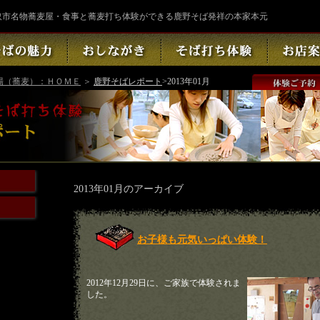
取市名物蕎麦屋・食事と蕎麦打ち体験ができる鹿野そば発祥の本家本元
場（蕎麦）：ＨＯＭＥ
＞
鹿野そばレポート
>2013年01月
2013年01月のアーカイブ
お子様も元気いっぱい体験！
2012年12月29日に、ご家族で体験されま
した。