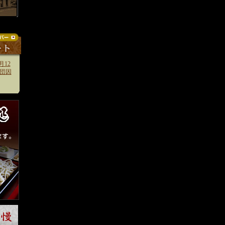
月12
団因