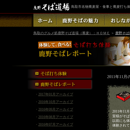
鳥取市名物蕎麦屋・食事と蕎麦打ち
鳥取のグルメ処鹿野そば道場（蕎麦）：ＨＯＭＥ
＞
鹿野そば
2011年11
・
2017年01月アーカイブ
・
2016年10月アーカイブ
・
2016年09月アーカイブ
2011年1
室様がそば
・
2016年08月アーカイブ
以前にも体
・
2016年07月アーカイブ
体験されて