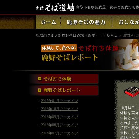
鳥取市名物蕎麦屋・食事と蕎麦打ち
鳥取のグルメ処鹿野そば道場（蕎麦）：ＨＯＭＥ
＞
鹿野そば
・
2017年01月アーカイブ
10月14
・
2016年10月アーカイブ
体験を実施
・
2016年09月アーカイブ
生徒と先生
されました
・
2016年08月アーカイブ
笑顔や真剣
最後にお礼
・
2016年07月アーカイブ
感銘いたし