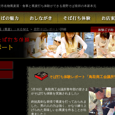
取市名物蕎麦屋・食事と蕎麦打ち体験ができる鹿野そば発祥の本家本元
場（蕎麦）：ＨＯＭＥ
＞
鹿野そばレポート
>詳細
そば打ち体験レポート「鳥取商工会議所
5月16日、鳥取商工会議所青年部の皆さま
がそば打ち体験を実施されました♪
終始真剣な表情で蕎麦を打っておられま
した。男の人の力は強く、かなり練り上
げられた美味しいお蕎麦を作ることが出
来ました！