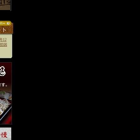
月12
団因