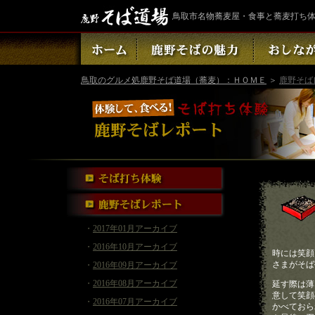
鳥取市名物蕎麦屋・食事と蕎麦打ち
鳥取のグルメ処鹿野そば道場（蕎麦）：ＨＯＭＥ
＞
鹿野そば
・
2017年01月アーカイブ
・
2016年10月アーカイブ
時には笑顔
さまがそば
・
2016年09月アーカイブ
・
2016年08月アーカイブ
延す際は薄
意して笑顔
・
2016年07月アーカイブ
かべておら